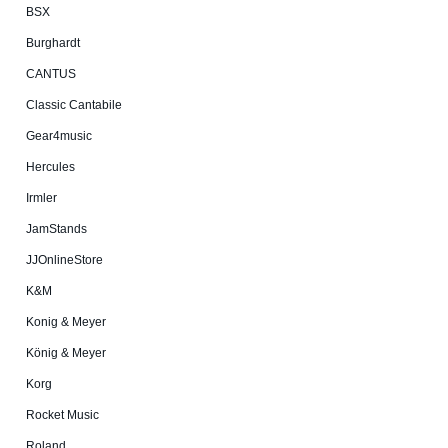
BSX
Burg­hardt
CANTUS
Classic Cantabile
Gear4music
Hercules
Irmler
JamStands
JJOnlineStore
K&M
Konig & Meyer
König & Meyer
Korg
Rocket Music
Roland