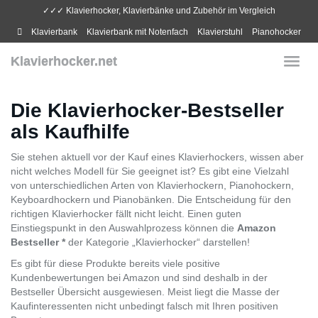
Skip
✓✓✓ Klavierhocker, Klavierbänke und Zubehör im Vergleich
to
Klavierbank
Klavierbank mit Notenfach
Klavierstuhl
Pianohocker
main
content
Klavierhocker.net
Toggl
navig
Die Klavierhocker-Bestseller
als Kaufhilfe
Sie stehen aktuell vor der Kauf eines Klavierhockers, wissen aber
nicht welches Modell für Sie geeignet ist? Es gibt eine Vielzahl
von unterschiedlichen Arten von Klavierhockern, Pianohockern,
Keyboardhockern und Pianobänken. Die Entscheidung für den
richtigen Klavierhocker fällt nicht leicht. Einen guten
Einstiegspunkt in den Auswahlprozess können die
Amazon
Bestseller *
der Kategorie „Klavierhocker“ darstellen!
Es gibt für diese Produkte bereits viele positive
Kundenbewertungen bei Amazon und sind deshalb in der
Bestseller Übersicht ausgewiesen. Meist liegt die Masse der
Kaufinteressenten nicht unbedingt falsch mit Ihren positiven