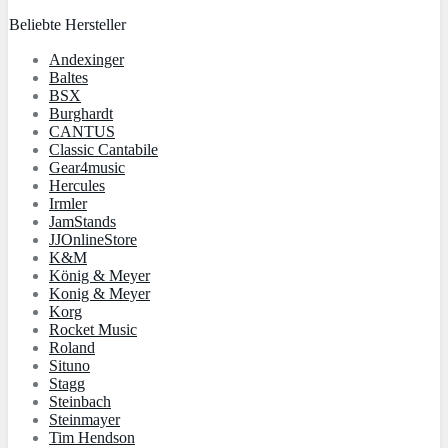
Beliebte Hersteller
An­dex­in­ger
Baltes
BSX
Burg­hardt
CANTUS
Classic Cantabile
Gear4music
Hercules
Irmler
JamStands
JJOnlineStore
K&M
König & Meyer
Konig & Meyer
Korg
Rocket Music
Roland
Situno
Stagg
Steinbach
Steinmayer
Tim Hendson