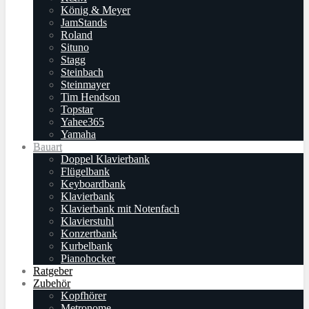
König & Meyer
JamStands
Roland
Situno
Stagg
Steinbach
Steinmayer
Tim Hendson
Topstar
Yahee365
Yamaha
Bauart
Doppel Klavierbank
Flügelbank
Keyboardbank
Klavierbank
Klavierbank mit Notenfach
Klavierstuhl
Konzertbank
Kurbelbank
Pianohocker
Ratgeber
Zubehör
Kopfhörer
Metronome