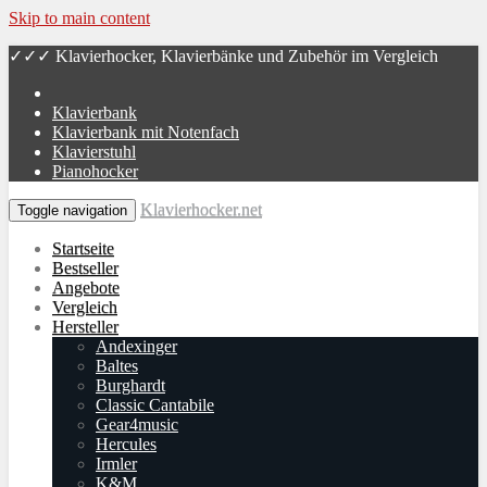
Skip to main content
✓✓✓ Klavierhocker, Klavierbänke und Zubehör im Vergleich
Klavierbank
Klavierbank mit Notenfach
Klavierstuhl
Pianohocker
Klavierhocker.net
Toggle navigation
Startseite
Bestseller
Angebote
Vergleich
Hersteller
An­dex­in­ger
Baltes
Burg­hardt
Classic Cantabile
Gear4music
Hercules
Irmler
K&M