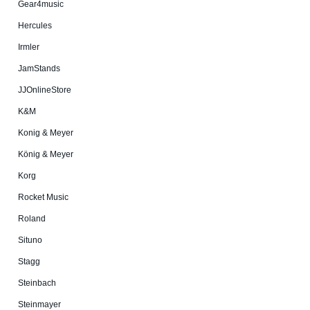
Gear4music
Hercules
Irmler
JamStands
JJOnlineStore
K&M
Konig & Meyer
König & Meyer
Korg
Rocket Music
Roland
Situno
Stagg
Steinbach
Steinmayer