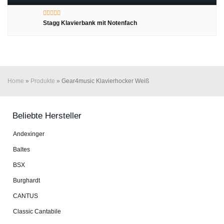
Stagg Klavierbank mit Notenfach
Home
»
Produkte
»
Gear4music Klavierhocker Weiß
Beliebte Hersteller
An­dex­in­ger
Baltes
BSX
Burg­hardt
CANTUS
Classic Cantabile