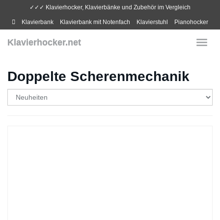
Skip
✓✓✓ Klavierhocker, Klavierbänke und Zubehör im Vergleich
to
Klavierbank
Klavierbank mit Notenfach
Klavierstuhl
Pianohocker
main
content
Klavierhocker.net
Toggl
navig
Doppelte Scherenmechanik