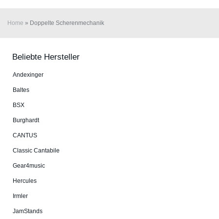
Home
»
Doppelte Scherenmechanik
Beliebte Hersteller
An­dex­in­ger
Baltes
BSX
Burg­hardt
CANTUS
Classic Cantabile
Gear4music
Hercules
Irmler
JamStands