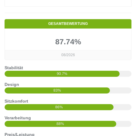
GESAMTBEWERTUNG
87.74%
08/2026
Stabilität
90.7%
Design
83%
Sitzkomfort
86%
Verarbeitung
88%
Preis/Leistung