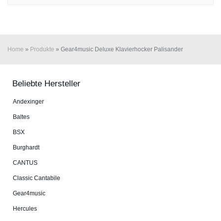
Home
»
Produkte
»
Gear4music Deluxe Klavierhocker Palisander
Beliebte Hersteller
An­dex­in­ger
Baltes
BSX
Burg­hardt
CANTUS
Classic Cantabile
Gear4music
Hercules