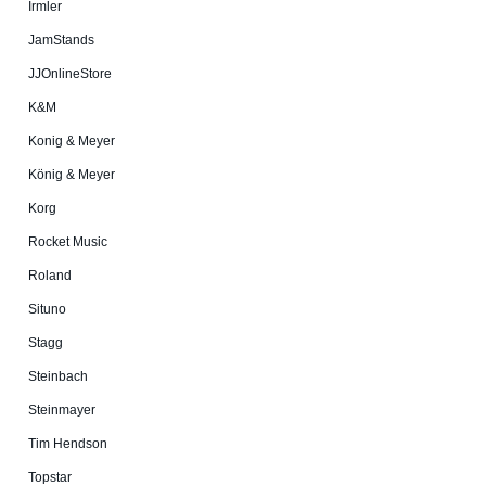
Irmler
JamStands
JJOnlineStore
K&M
Konig & Meyer
König & Meyer
Korg
Rocket Music
Roland
Situno
Stagg
Steinbach
Steinmayer
Tim Hendson
Topstar