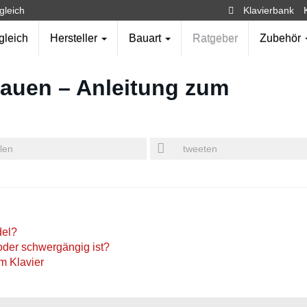
gleich
Klavierbank
gleich
Hersteller
Bauart
Ratgeber
Zubehör
bauen – Anleitung zum
ilen
tweeten
del?
oder schwergängig ist?
am Klavier