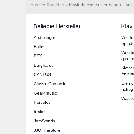
Home
»
Ratgeber
»
Klavierhocker selber bauen – An
Beliebte Hersteller
Klav
An­dex­in­ger
Wie fu
Spinde
Baltes
Was tu
BSX
quiets
Burg­hardt
Klavie
Anlei
CANTUS
Die ri
Classic Cantabile
richtig
Gear4music
Was is
Hercules
Irmler
JamStands
JJOnlineStore