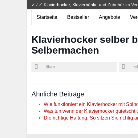
Skip
✓✓✓ Klavierhocker, Klavierbänke und Zubehör im Ver
to
main
Startseite
Bestseller
Angebote
Ver
content
Klavierhocker selber 
Selbermachen
liken
te
Ähnliche Beiträge
Wie funktioniert ein Klavierhocker mit Spin
Was tun wenn der Klavierhocker quietscht 
Die richtige Haltung: So sitzen Sie richtig 