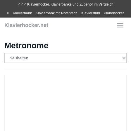
Skip
✓✓✓ Klavierhocker, Klavierbänke und Zubehör im Vergleich
to
Klavierbank
Klavierbank mit Notenfach
Klavierstuhl
Pianohocker
main
content
Klavierhocker.net
Toggl
navig
Metronome