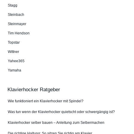
Stagg
Steinbach
Steinmayer
Tim Hendson
Topstar
Wittner
Yahee365
Yamaha
Klavierhocker Ratgeber
Wie funktioniert ein Klavierhocker mit Spindel?
Was tun wenn der Klavierhocker quietscht oder schwergängig ist?
Klavierhocker selber bauen – Anleitung zum Selbermachen
Die richtige Haltung: So sitzen Sie richtig am Klavier