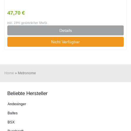
47,70 €
inkl. 19% gesetzlicher MwSt.
Details
Nicht Verfügbar
Home
»
Metronome
Beliebte Hersteller
An­dex­in­ger
Baltes
BSX