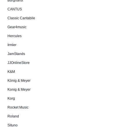
Burg­hardt
CANTUS
Classic Cantabile
Gear4music
Hercules
Irmler
JamStands
JJOnlineStore
K&M
König & Meyer
Konig & Meyer
Korg
Rocket Music
Roland
Situno