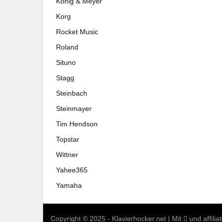
König & Meyer
Korg
Rocket Music
Roland
Situno
Stagg
Steinbach
Steinmayer
Tim Hendson
Topstar
Wittner
Yahee365
Yamaha
Copyright © 2025 - Klavierhocker.net | Mit
und
affili