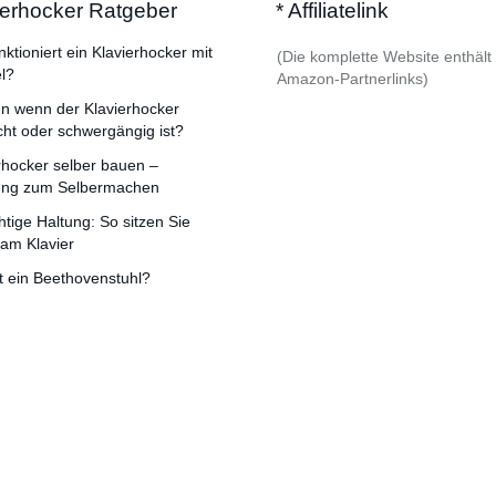
ierhocker Ratgeber
* Affiliatelink
nktioniert ein Klavierhocker mit
(Die komplette Website enthält
l?
Amazon-Partnerlinks)
n wenn der Klavierhocker
cht oder schwergängig ist?
rhocker selber bauen –
tung zum Selbermachen
chtige Haltung: So sitzen Sie
 am Klavier
t ein Beethovenstuhl?