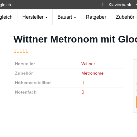
gleich
Klavierbank
gleich
Hersteller
Bauart
Ratgeber
Zubehör
Wittner Metronom mit Glo
Hersteller
Wittner
Zubehör
Metronome
Höhenverstellbar
Notenfach