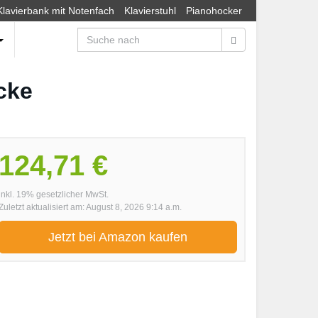
Klavierbank mit Notenfach
Klavierstuhl
Pianohocker
cke
124,71 €
inkl. 19% gesetzlicher MwSt.
Zuletzt aktualisiert am: August 8, 2026 9:14 a.m.
Jetzt bei Amazon kaufen