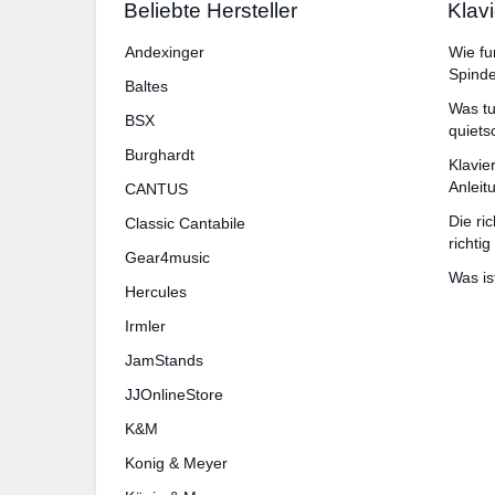
Beliebte Hersteller
Klav
An­dex­in­ger
Wie fu
Spinde
Baltes
Was tu
BSX
quiets
Burg­hardt
Klavie
Anlei
CANTUS
Die ri
Classic Cantabile
richtig
Gear4music
Was is
Hercules
Irmler
JamStands
JJOnlineStore
K&M
Konig & Meyer