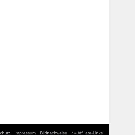
chutz
Impressum
Bildnachweise
* = Affiliate-Links