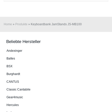
Home
»
Produkte
»
Keyboardbank JamStands JS-MB100
Beliebte Hersteller
An­dex­in­ger
Baltes
BSX
Burg­hardt
CANTUS
Classic Cantabile
Gear4music
Hercules