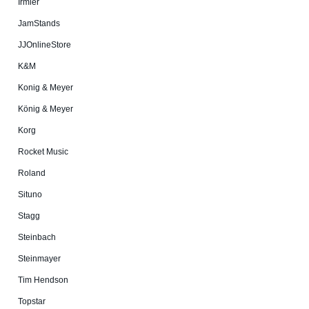
Irmler
JamStands
JJOnlineStore
K&M
Konig & Meyer
König & Meyer
Korg
Rocket Music
Roland
Situno
Stagg
Steinbach
Steinmayer
Tim Hendson
Topstar