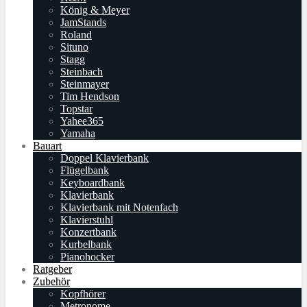
König & Meyer
JamStands
Roland
Situno
Stagg
Steinbach
Steinmayer
Tim Hendson
Topstar
Yahee365
Yamaha
Bauart
Doppel Klavierbank
Flügelbank
Keyboardbank
Klavierbank
Klavierbank mit Notenfach
Klavierstuhl
Konzertbank
Kurbelbank
Pianohocker
Ratgeber
Zubehör
Kopfhörer
Metronome