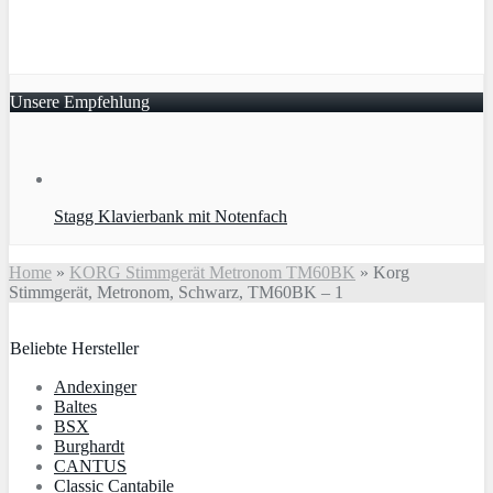
Unsere Empfehlung
Stagg Klavierbank mit Notenfach
Home
»
KORG Stimmgerät Metronom TM60BK
»
Korg
Stimmgerät, Metronom, Schwarz, TM60BK – 1
Beliebte Hersteller
An­dex­in­ger
Baltes
BSX
Burg­hardt
CANTUS
Classic Cantabile