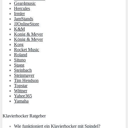
Gear4music
Hercules
Irmler
JamStands
JJOnlineStore
K&M
Konig & Meyer
König & Meyer
Korg
Rocket Music
Roland
Situno
Stagg
Steinbach
Steinmayer
Tim Hendson
Topstar
Wittner
Yahee365
Yamaha
Klavierhocker Ratgeber
Wie funktioniert ein Klavierhocker mit Spindel?