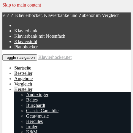
Skip to main content
✓✓✓ Klavierhocker, Klavierbänke und Zubehör im Vergleich
Klavierbank
Klavierbank mit Notenfach
Klavierstuhl
Pianohocker
Klavierhocker.net
Toggle navigation
Startseite
Bestseller
Angebote
Vergleich
Hersteller
An­dex­in­ger
Baltes
Burg­hardt
Classic Cantabile
Gear4music
Hercules
Irmler
K&M