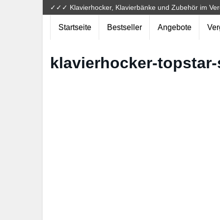
Skip
✓✓✓ Klavierhocker, Klavierbänke und Zubehör im Ver
to
main
Startseite
Bestseller
Angebote
Ver
content
klavierhocker-topstar