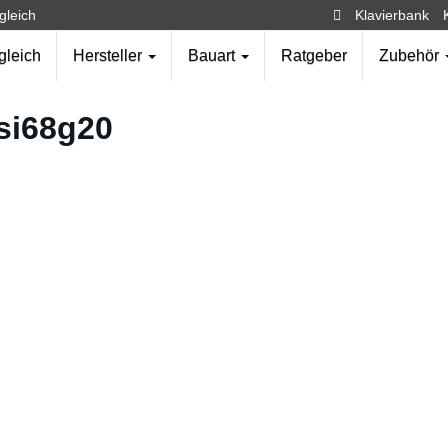
gleich
Klavierbank
gleich
Hersteller
Bauart
Ratgeber
Zubehör
-si68g20