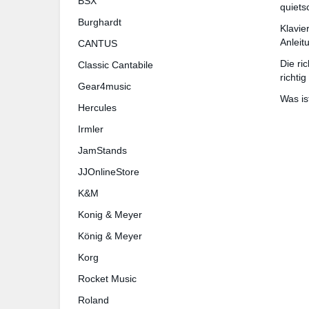
BSX
quiets
Burg­hardt
Klavie
Anlei
CANTUS
Die ri
Classic Cantabile
richtig
Gear4music
Was is
Hercules
Irmler
JamStands
JJOnlineStore
K&M
Konig & Meyer
König & Meyer
Korg
Rocket Music
Roland