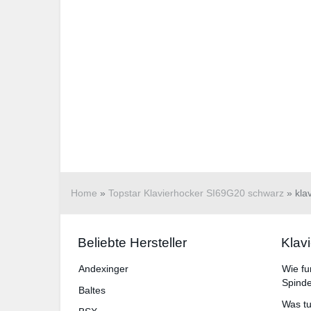
Home
»
Topstar Klavierhocker SI69G20 schwarz
»
kla
Beliebte Hersteller
Klav
An­dex­in­ger
Wie fu
Spinde
Baltes
Was tu