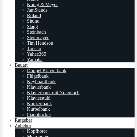
König & Meyer
JamStands
Roland
Situno
Stagg
Steinbach
Steinmayer
Tim Hendson
Topstar
Yahee365
Yamaha
Bauart
Doppel Klavierbank
Flügelbank
Keyboardbank
Klavierbank
Klavierbank mit Notenfach
Klavierstuhl
Konzertbank
Kurbelbank
Pianohocker
Ratgeber
Zubehör
Kopfhörer
Metronome