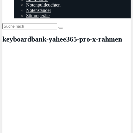
Notenpultleuchten
Notenständer
Stimmgeräte
keyboardbank-yahee365-pro-x-rahmen