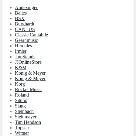
An­dex­in­ger
Baltes
BSX
Burg­hardt
CANTUS
Classic Cantabile
Gear4music
Hercules
Irmler
JamStands
JJOnlineStore
K&M
Konig & Meyer
König & Meyer
Korg
Rocket Music
Roland
Situno
Stagg
Steinbach
Steinmayer
Tim Hendson
Topstar
Wittner