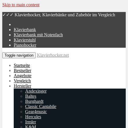
Skip to main content
✓✓✓ Klavierhocker, Klavierbänke und Zubehör im Vergleich
Klavierbank
Klavierbank mit Notenfach
Klavierstuhl
Pianohocker
Klavierhocker.net
Toggle navigation
Startseite
Bestseller
Angebote
Vergleich
Hersteller
An­dex­in­ger
Baltes
Burg­hardt
Classic Cantabile
Gear4music
Hercules
Irmler
K&M