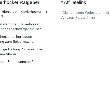
ierhocker Ratgeber
* Affiliatelink
nktioniert ein Klavierhocker mit
(Die komplette Website enthält
l?
Amazon-Partnerlinks)
n wenn der Klavierhocker
cht oder schwergängig ist?
rhocker selber bauen –
tung zum Selbermachen
chtige Haltung: So sitzen Sie
 am Klavier
t ein Beethovenstuhl?