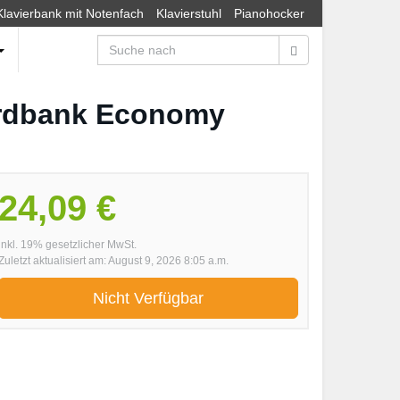
Klavierbank mit Notenfach
Klavierstuhl
Pianohocker
ardbank Economy
24,09 €
inkl. 19% gesetzlicher MwSt.
Zuletzt aktualisiert am: August 9, 2026 8:05 a.m.
Nicht Verfügbar