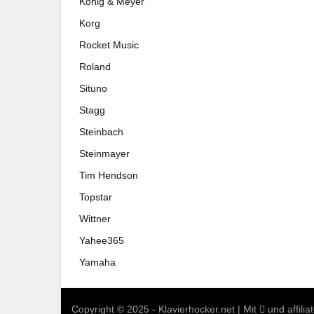
König & Meyer
Korg
Rocket Music
Roland
Situno
Stagg
Steinbach
Steinmayer
Tim Hendson
Topstar
Wittner
Yahee365
Yamaha
Copyright © 2025 - Klavierhocker.net | Mit
und
affili