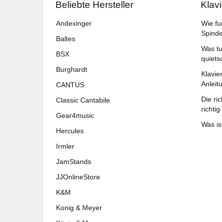
Beliebte Hersteller
Klav
An­dex­in­ger
Wie fu
Spinde
Baltes
Was tu
BSX
quiets
Burg­hardt
Klavie
Anlei
CANTUS
Die ri
Classic Cantabile
richtig
Gear4music
Was is
Hercules
Irmler
JamStands
JJOnlineStore
K&M
Konig & Meyer