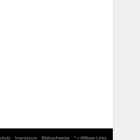
chutz
Impressum
Bildnachweise
* = Affiliate-Links