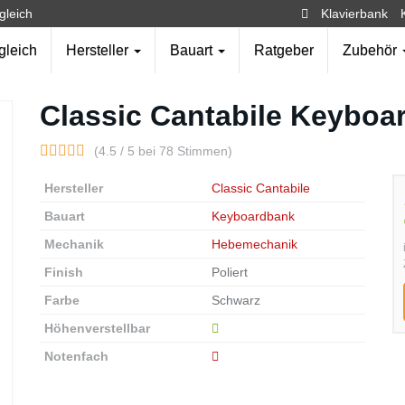
gleich
Klavierbank
gleich
Hersteller
Bauart
Ratgeber
Zubehör
Classic Cantabile Keybo
(4.5 / 5 bei 78 Stimmen)
Hersteller
Classic Cantabile
Bauart
Keyboardbank
Mechanik
Hebemechanik
Finish
Poliert
Farbe
Schwarz
Höhenverstellbar
Notenfach